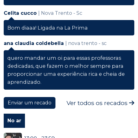
Celita cucco
| Nova Trento - Sc
Bom diaaa! Ligada na La Prima
ana claudia coldebella
| nova trento - sc
quero mandar um oi para essas professoras
dedicadas, que fazem o melhor sempre para
proporcionar uma experiência rica e cheia de
aprendizado.
Ver todos os recados
Enviar um recado
No ar