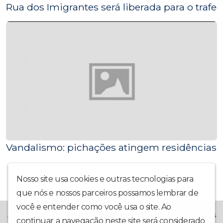
Rua dos Imigrantes será liberada para o trafeg
Vandalismo: pichações atingem residências e
Nosso site usa cookies e outras tecnologias para
que nós e nossos parceiros possamos lembrar de
você e entender como você usa o site. Ao
A Rádio La Prima FM chegou trazendo muito mais alegria! Temos
continuar a navegação neste site será considerado