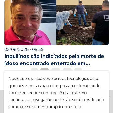
05/08/2026 • 09:55
Inquilinos são indiciados pela morte de
idoso encontrado enterrado em...
1
2
3
4
5
Nosso site usa cookies e outras tecnologias para
que nós e nossos parceiros possamos lembrar de
você e entender como você usa o site. Ao
A Rádio La Prima FM chegou trazendo muito mais alegria! Temos
continuar a navegação neste site será considerado
o compromisso de trazer também: Notícias Locais,
como consentimento implícito à nossa
política de
Interatividade, Música Boa, Participação da Comunidade e Boa
Companhia Todo Dia.